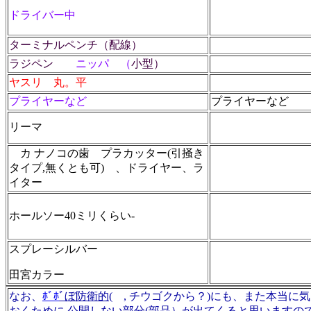
ドライバー中
ターミナルペンチ（配線）
ラジペン
ニッパ （
小型）
ヤスリ 丸。平
プライヤーなど
プライヤーなど
リーマ
カ ナノコの歯 プラカッター(引掻き
タイプ,無くとも可) 、ドライヤー、ラ
イター
ホールソー40ミリくらい-
スプレーシルバー
田宮カラー
なお、
ﾎﾞﾎ
ﾞぼ防衛的
( , チウゴクから？)にも、また本当
おくために,公開しない部分(部品）が出てくると思いますの