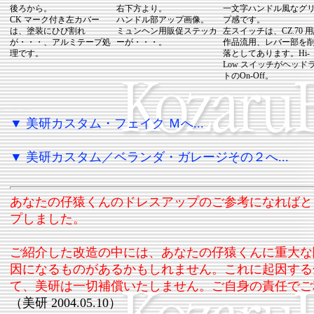
後ろから。
右下方より。
一文字ハンドル風なグ
CK マーク付き左カバー
ハンドル部アップ画像。
プ感です。
は、塗装にひび割れ
ミュンヘン用販促ステッカ
左スイッチは、CZ.70 
が・・・、アルミテープ処
ーが・・・。
作品流用、レバー部を
理です。
落としてあります。Hi-
Low スイッチがヘッド
トのOn-Off。
▼ 美研カスタム・フェイク Ｍへ...
▼ 美研カスタム／ベランダ・ガレージその２へ...
あなたの仔猿くんのドレスアップのご参考になればと
プしました。
ご紹介した改造の中には、あなたの仔猿くんに重大な
因になるものがあるかもしれません。これに起因する
て、美研は一切補償いたしません。ご自身の責任でご
（美研 2004.05.10）