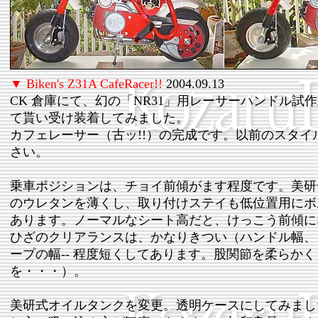
▼ Biken's Z31A CafeRacer!!
2004.09.13
CK 倉庫にて、幻の「NR31」用レーサーハンドル試
て貰い受け装着してみました。
カフェレーサー（古ッ!!）の完成です。以前のスタイ
さい。
乗車ポジションは、チョイ前傾がます程度です。美研
のウレタンを薄くし、取り付けステイも低位置用にボ
あります。ノーマルなシート高だと、けっこう前傾に
ひざのクリアランスは、かなりきつい（ハンドル幅、18
ープの幅-- 程度短くしてあります。股関節を柔らか
を・・・）。
美研式オイルタンクを変更。透明ケースにしてみまし