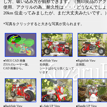
し方、吸い込み方が観察できます。（無印良品のアク
使用、アクリルの為、耐久性は・・・どうなんでしょ
20km 位走ってみましたが、まだ大丈夫みたいです。
*写真をクリックすると大きな写真が見られます。
●NR31 CAD 画像
●LeftSide View
●RightSide View
Z31A のレーサー版。
右側面。
左側面。
CAD 画像から。
シートはかなり低くなって
います。
●BackSide View
●L-Side UP View
●Handle UP View