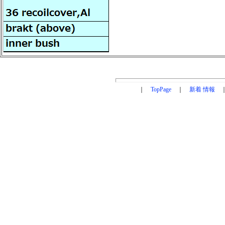
｜
TopPage
｜
新着 情報