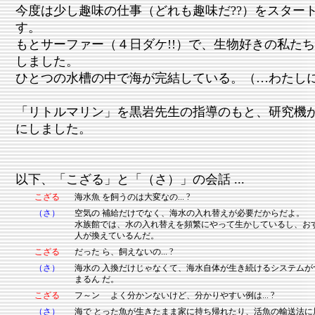
今度は少し趣味の仕事（どれも趣味だ??）をスター
す。
もとサーファー（４日ダケ!!）で、生物好きの私た
しました。
ひとつの水槽の中で海が完結している。（…わたし
「リトルマリン」を黒岩先生の指導のもと、研究機
にしました。
以下、「こざる」と「（さ）」の会話 ...
こざる
海水魚 を飼うのは大変なの... ?
（さ）
空気の 補給だけでなく、海水の入れ替えが必要だからだよ。
水族館では、水の入れ替えを頻繁にやって生かしているし、お
人が換えているんだ。
こざる
だった ら、飼えないの... ?
（さ）
海水の 入換だけじゃなくて、海水自体が生き続けるシステムが
まるん だ。
こざる
フ～ン よく分かンないけど、分かりやすい例は... ?
（さ）
海で とった魚が生きたまま家に持ち帰れたり、活魚の輸送法に