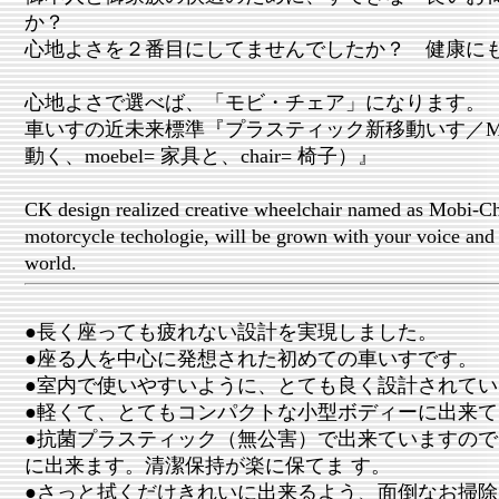
か？
心地よさを２番目にしてませんでしたか？ 健康に
心地よさで選べば、「モビ・チェア」になります。
車いすの近未来標準『プラスティック新移動いす／Mobi + 
動く、moebel= 家具と、chair= 椅子）』
CK design realized creative wheelchair named as Mobi-Cha
motorcycle techologie, will be grown with your voice and
world.
●長く座っても疲れない設計を実現しました。
●座る人を中心に発想された初めての車いすです。
●室内で使いやすいように、とても良く設計されてい
●軽くて、とてもコンパクトな小型ボディーに出来て
●抗菌プラスティック（無公害）で出来ていますの
に出来ます。清潔保持が楽に保てま す。
●さっと拭くだけきれいに出来るよう、面倒なお掃