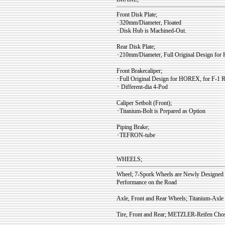
Front Disk Plate;
･320mm/Diameter, Floated
･Disk Hub is Machined-Out.
Rear Disk Plate;
･210mm/Diameter, Full Original Design f
Front Brakecaliper;
･Full Original Design for HOREX, for F-1
･ Different-dia 4-Pod
Caliper Setbolt (Front);
･Titanium-Bolt is Prepared as Option
Piping Brake;
･TEFRON-tube
WHEELS;
Wheel; 7-Spork Wheels are Newly Designed 
Performance on the Road
Axle, Front and Rear Wheels; Titanium-Axle 
Tire, Front and Rear; METZLER-Reifen Chos