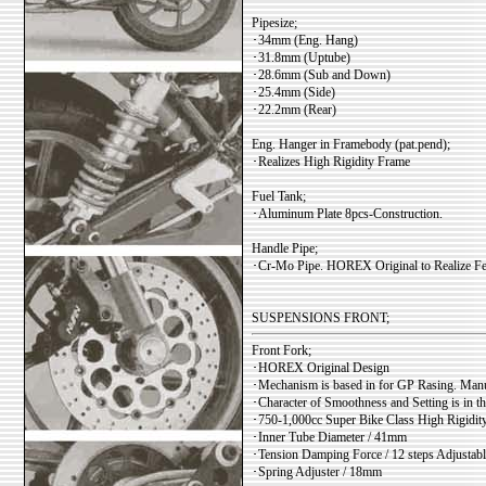
Pipesize;
･34mm (Eng. Hang)
･31.8mm (Uptube)
･28.6mm (Sub and Down)
･25.4mm (Side)
･22.2mm (Rear)
Eng. Hanger in Framebody (pat.pend);
･Realizes High Rigidity Frame
Fuel Tank;
･Aluminum Plate 8pcs-Construction.
Handle Pipe;
･Cr-Mo Pipe. HOREX Original to Realize Fe
SUSPENSIONS FRONT;
Front Fork;
･HOREX Original Design
･Mechanism is based in for GP Rasing. Ma
･Character of Smoothness and Setting is in t
･750-1,000cc Super Bike Class High Rigidit
･Inner Tube Diameter / 41mm
･Tension Damping Force / 12 steps Adjustabl
･Spring Adjuster / 18mm