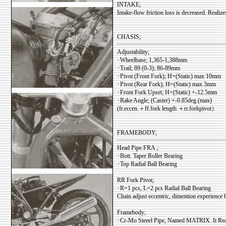
INTAKE;
Intake-flow friction loss is decreased. Realize
CHASIS;
Adjustability;
･Wheelbase; 1,365-1,388mm
･Trail; 89 (0-3); 86-89mm
･Pivot (Front Fork); H=(Static) max 10mm
･Pivot (Rear Fork); H=(Static) max 3mm
･Front Fork Upset; H=(Static) +-12.5mm
･Rake Angle; (Caster) +-0.85deg.(max)
(fr.eccen.＋ff.fork length ＋rr.forkpivot）
FRAMEBODY;
Head Pipe FRA.;
･Bott. Taper Roller Bearing
･Top Radial Ball Bearing
RR Fork Pivot;
･R=1 pcs, L=2 pcs Radial Ball Bearing
Chain adjust eccentric, dimention experien
Framebody;
･Cr-Mo Steeel Pipe, Named MATRIX. It Real