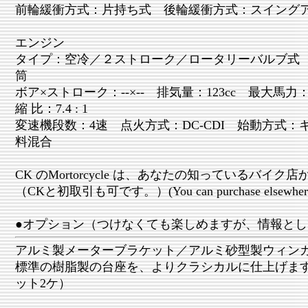
前輪緩衝方式：片持ち式 後輪緩衝方式：スイング
エンジン
タイプ：空冷／２ストローク／ロータリーバルブ式
筒
ボア×ストローク：--×-- 排気量：123cc 最大馬力：6.
縮 比：7.4 : 1
変速機段数：4速 点火方式：DC-CDI 始動方式
料混合
CK のMortorcycle は、あなたの知っているバイ
（CKと初取引も可です。）(You can purchase elsewhere fr
●オプション（つけなくても楽しめますが、情報とし
アルミ製メーターブラケット／アルミ砂型製ウィン
標準の樹脂製の台座を、よりクラシカルに仕上げます。￥
ット2ケ）