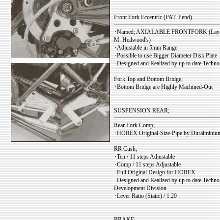
Front Fork Eccentric (PAT. Pend)
･Named; AXIALABLE FRONTFORK (Layout 
M. Heilwood's)
･Adjustable in 5mm Range
･Possible to use Bigger Diameter Disk Plate
･Designed and Realized by up to date Tech
Fork Top and Bottom Bridge;
･Bottom Bridge are Highly Machined-Out
SUSPENSION REAR;
Rear Fork Comp;
･HOREX Original-Size-Pipe by Duralminium 
RR Cush;
･Ten / 11 steps Adjustable
･Comp / 11 steps Adjustable
･Full Original Design for HOREX
･Designed and Realized by up to date Tech
Development Division
･Lever Ratio (Static) / 1.29
BRAKE;