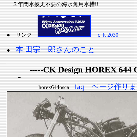
３年間水換え不要の海水魚用水槽!!
● リンク
ｃｋ2030
本 田宗一郎さんのこと
●
-----CK Design HOREX 644 
-
faq ページ作り
horex644osca