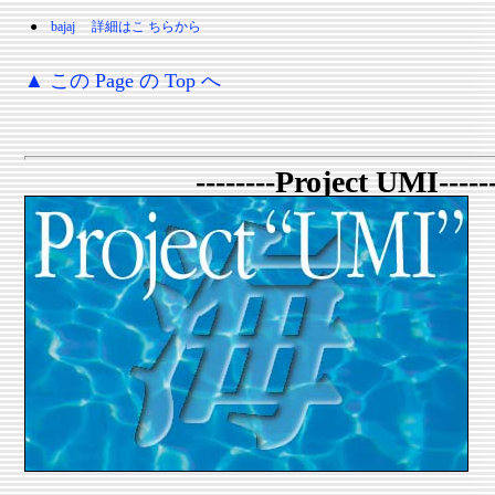
●
bajaj 詳細は
こ ちらから
▲ この Page の Top へ
--------Project UMI------