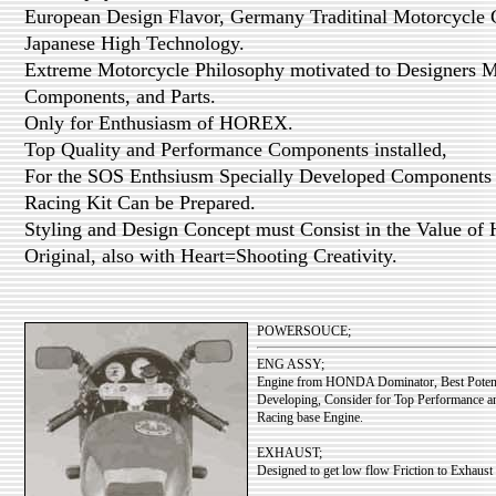
European Design Flavor, Germany Traditinal Motorcycle 
Japanese High Technology.
Extreme Motorcycle Philosophy motivated to Designers Mi
Components, and Parts.
Only for Enthusiasm of HOREX.
Top Quality and Performance Components installed,
For the SOS Enthsiusm Specially Developed Components ar
Racing Kit Can be Prepared.
Styling and Design Concept must Consist in the Value o
Original, also with Heart=Shooting Creativity.
POWERSOUCE;
ENG ASSY;
Engine from HONDA Dominator, Best Potenti
Developing, Consider for Top Performance and
Racing base Engine.
EXHAUST;
Designed to get low flow Friction to Exhaust