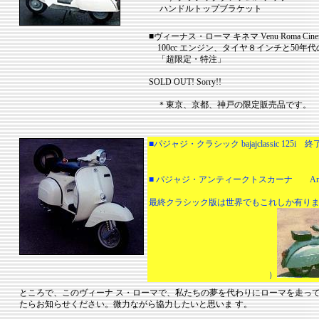
ハンドルトップブラケット
■ヴィーナス・ローマ キネマ Venu Roma Cine
100cc エンジン、タイヤ８インチと50年
「超限定・特注」
SOLD OUT! Sorry!!
＊東京、京都、神戸の限定販売品です。
■パジャジ・クラシック bajajclassic 125i 終
■ パジャジ・アンティークトスカーナ Antic
最終クラシック版は世界でもこれしか有り
）
ところで、この
ヴィー
ナ ス・ローマで、私たちの夢を代わりにローマを走って
たらお知らせください。微力ながら協力したいと思いま す。