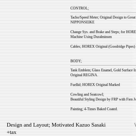
CONTROL;
Tacho/Speed Meter; Original Design to Gre
NIPPONSEIKE
Change Sys. and Brake and Steps; for HOR
Machine Using Duralminum
Cables; HOREX Original (Goodridge Pipes)
BODY;
Tank Emblem; Glass Enamel, Gold Surface In
Original REGINA.
Fuellid; HOREX Original Marked
Cowling and Seatcowl;
Beautiful Styling Design by FRP with Fien J
Painting; 4-Times Baked Coated.
Design and Layout; Motivated Kazuo Sasaki \4,
+tax