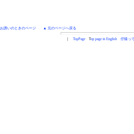
お誘いのときのページ
▲ 元のページへ戻る
｜
TopPage
T
op page in English
仔猿って .