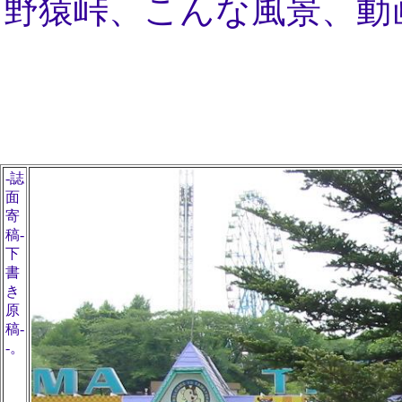
野猿峠、こんな風景、動
-誌
面
寄
稿-
下
書
き
原
稿-
-。