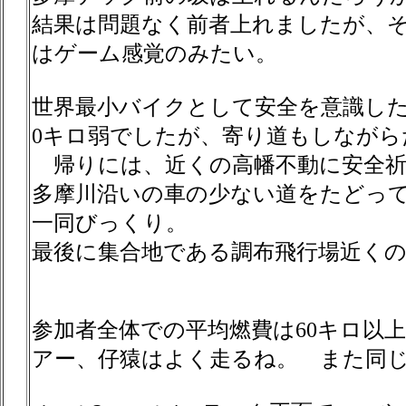
結果は問題なく前者上れましたが、
はゲーム感覚のみたい。
世界最小バイクとして安全を意識し
0キロ弱でしたが、寄り道もしなが
帰りには、近くの高幡不動に安全
多摩川沿いの車の少ない道をたどっ
一同びっくり。
最後に集合地である調布飛行場近く
参加者全体での平均燃費は60キロ以
アー、仔猿はよく走るね。 また同