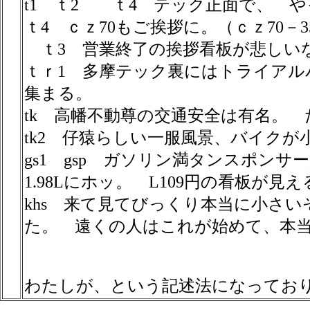
t1 ｔ2 ｔ4 テック正面で、
ｔ4 ｃｚ70もご挨拶に。（ｃｚ70－35
ｔ3 営業終了の挨拶看板が悲しい
ｔｒ1 多摩テック裏にはトライア
集まる。
tk 高幡不動尊の交通安全は有名。
tk2 仔猿らしい一服風景、バイクが
gs1 gsp ガソリン満タンスポン
1.98Lにホッ。 L109円の看板が見え
khs 来て見てびっくり本当に小さ
た。 遠くの人はこれが始めて、本当
わたしが、という記述法になってお