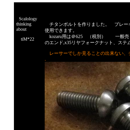
S
Scalology
thinking
チタンボルトを作りました。 ブレーキ
about
使用できます。
kozaru用は＠625 （税別） 一般売り
tiM*22
のエンド,x35リヤフォークナット、ス
レーサーでしか見ることの出来ない、
.