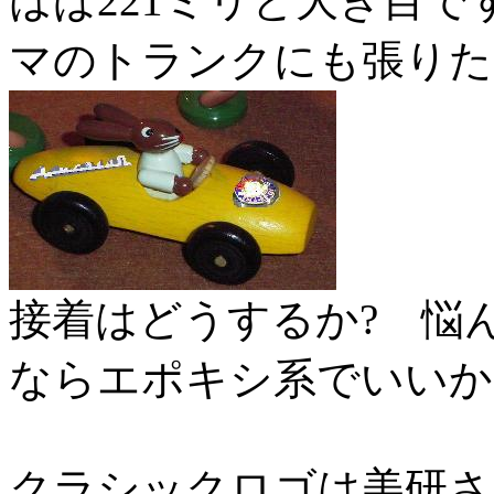
はば221ミリと大き目で
マのトランクにも張りた
接着はどうするか? 
ならエポキシ系でいいか
クラシックロゴは美研さ