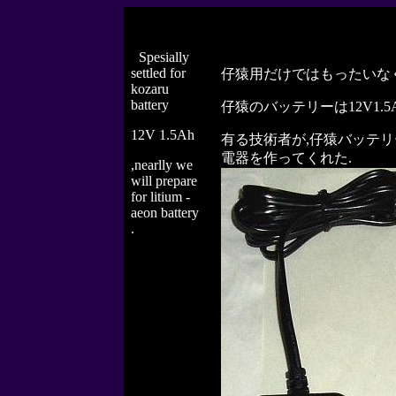
S
Spesially
settled for
仔猿用だけではもったいな
kozaru
battery
仔猿のバッテリーは12V1.
12V 1.5Ah
有る技術者が,仔猿バッテリ
電器を作ってくれた.
,nearlly we
will prepare
for litium -
aeon battery
.