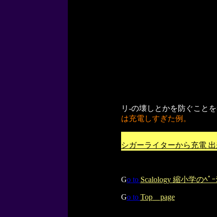
リ-の壊しとかを防ぐことを
は充電しすぎた例。
シガーライターから充電
G
o to
Scalology
縮小学のﾍﾟｰ
G
o to
Top
page