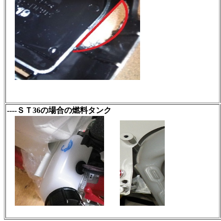
----ＳＴ36の場合の燃料タンク