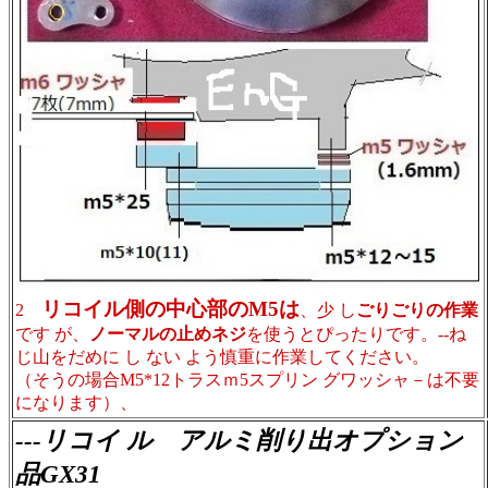
リコイル側の中心部のM5は
2
、少 し
ごりごりの作業
です が、
ノーマルの止めネジ
を使うとぴったりです。--ね
じ山をだめに し ない よう慎重に作業してください。
（そうの場合M5*12トラス
ｍ5スプリン グワッシャ－は不要
になります）、
---リコイ ル アルミ削り出オプション
品GX31