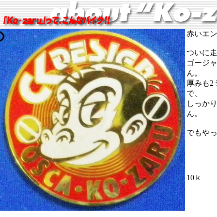
赤いエン
ついに
ゴージ
ん。
厚みも2
で、
しっか
ん。
でもや
10ｋ