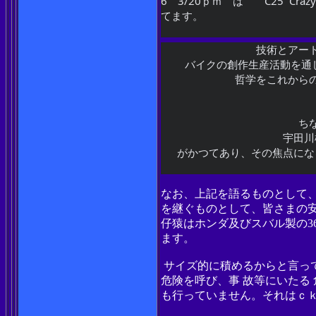
6　3/20ｐｍ　は　　C25  Crazy
てます。
技術とアー
バイクの創作生産活動を通
哲学をこれから
ち
宇田川
がかつてあり、その焦点にな
なお、上記を語るものとして、
を継ぐものとして、皆さまの
仔猿はホンダ及びスバル製の3
ます。
サイズ的に積めるからと言っ
危険を呼び、事 故等にいたる
も行っていません。それはｃ