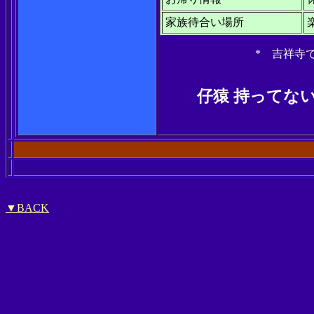
家族待合い場所
* 吉祥寺
仔猿 持ってな
▼
BACK