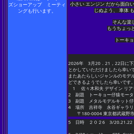
小さい エンジン だから面白
ズショーアップ ミーティ
じぬよう、 車体 
ングも行います。
そんな楽
もうちょっ
トーキョ
2026年　3月20．21，22
とかしていただけましたら幸い
またあたらしいジャンルのモデ
どできるようでしたら幸いです
　1 　佐々木和夫 デザイン リ
2　副題　トーキョー仔猿モー
3　副題　メタルモデルキット
4　場所　吉祥寺　永谷ギャラリ
　　〒180-0004 東京都武蔵
5　日時　２０２6　3/20.21.2