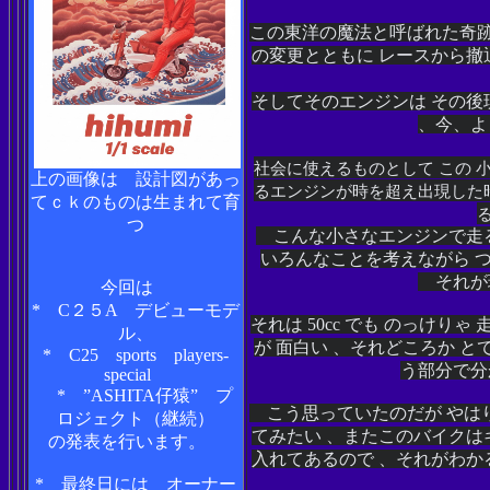
この東洋の魔法と呼ばれた奇跡
の変更とともに レースから
そしてそのエンジンは その
、今、よ
社会に使えるものとして この
上の画像は 設計図があっ
るエンジンが時を超え出現した
てｃｋのものは生まれて育
つ
こんな小さなエンジンで走る
いろんなことを考えながら 
それが理
今回は
* C２５A デビューモデ
それは 50cc でも のっけり
ル、
が 面白い 、それどころか 
* C25 sports players-
う部分で分
special
* ”ASHITA仔猿” プ
こう思っていたのだが やは
ロジェクト（継続）
てみたい 、またこのバイク
の発表を行います。
入れてあるので 、それがわ
* 最終日には オーナー