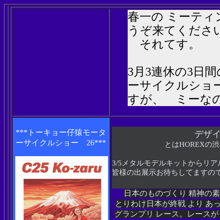
春一の ミーテ
うぞ来てくだ
それてす。
3月3連休の3日
ーサイクルショー
すが、 ミーな
***トーキョー仔猿モータ
デザインリ
ーサイクルショー 26***
とはHOREXの
3/5メタルモデルキットからリ
皆様の出展示お待ちしてますので
日本のものづくり 精神の
とりわけ日本が終戦 より あ
グランプリ レース。レースが 