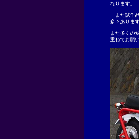
なります
また試作品で
多々ありま
また多くの変
重ねてお願