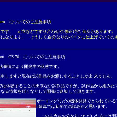
-zaru についてのご注意事項
です。 組立などですり合わせや,修正現合 個所があります。
要になります。 そうして,自分なりのバイクに仕上げていくの
zaru CZ.70 についてのご注意事項
諸事情により
開発中
の状態
です。
に申しますと
現在は
試作品をお渡しすることしか出 来ません。
では
体験することの出来ない試作品ですが、試作品から組みた
と
なる情報を頂くなどして開発に参加 して頂きます。
ボーイングなどの機体開発でとられている手
2輪車では初めての試みだと思います。
この主旨をお分かりいただいた方には開発