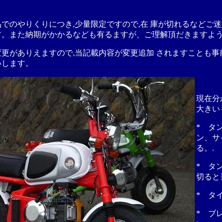
。
のやりくりにつき,少量限定ですので,在 庫が切れるなどご
す。また納期がかかるなども有るますが、ご理解頂だきますよ
更がありえますので,当記載内容が変更追加 されますことも事
いします。
現在分
大きい
* タ
ン、サ
る。.
* タ
切ると
* タ
* ブ