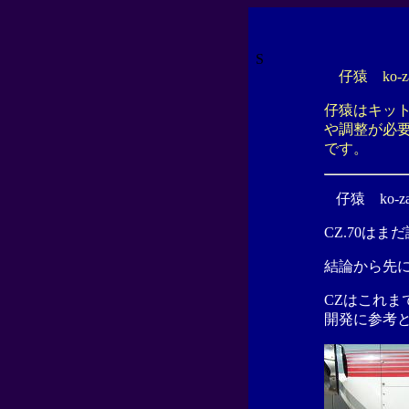
S
仔猿 ko
仔猿はキット
や調整が必
です。
仔猿 ko-
CZ.70はまだ
結論から先
CZはこれま
開発に参考