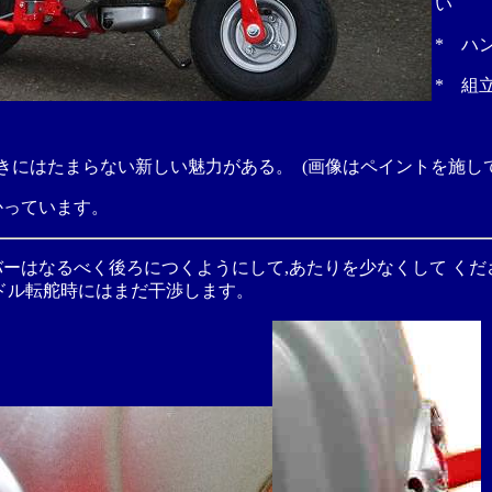
い
* ハ
* 組
きにはたまらない新しい魅力がある。 (画像はペイントを施し
かっています。
ーはなるべく後ろにつくようにして,あたりを少なくして くだ
ドル転舵時にはまだ干渉します。