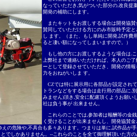
なっていただき,気がついた部分の,改良提
開発の補助にします。
またキットをお渡しする場合は開発協賛
賛同していただける方にのみ市販時予定と
し ます。（また、もし単純に開発,試作費
ると凄い額になってしまいますので。）
もし他の方にお渡しするような場合は.こ
上弊社まで連絡いただければ、本人のご了
ーとして登録させていただき、開発の情報
力をおねがいしま す。
CZでは特に展示用に各部品が設定されて
トランなどをする場合は走行用の部品に.別
みません)頂き,安全に配慮頂くようお願い
社は負う事が 出来ません。
これらのことでは,参加者は報酬等の金銭的
く受けることが出来ませんし、開発協賛金
ゆえの危険や,不具合も多々あります。つまりは単に,試作品が手
とでしかありません。--これらのことを全て御理解頂いた方のみ