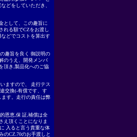
案などをしていただき、
金
として、この趣旨に
される額でCZをお渡し
用などでコストを算出す
の趣旨を良く 御説明の
解のうえ、開発メンバ
を頂き,製品化へのご協
いますので、 走行テス
途交換(-有償です、す
します。走行の責任は弊
恩恵,保 証,補償は全
さえ頂くことになりま
に 入ると言う貴重な体
のCZ.70のお手渡しと