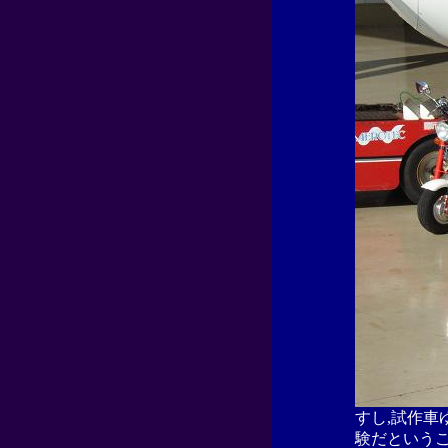
すし,試作車
験だというこ