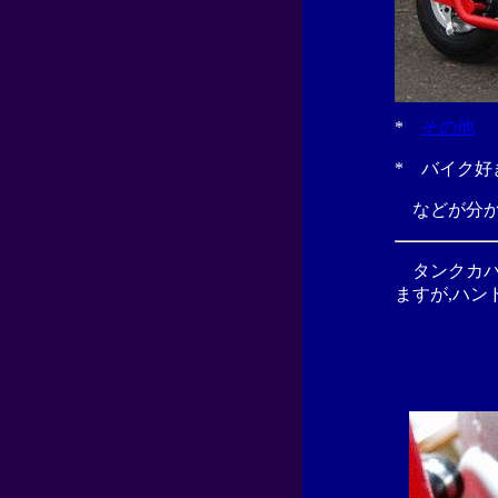
*
その他
* バイク好
などが分
タンクカバ
ますが,ハン